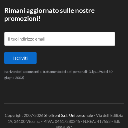
Rimani aggiornato sulle nostre
promozioni!
Iscrivendoti acconsenti al trattamento dei dati personali (D.lgs.196 del 30
giugno 2003)
Copyright 2007-2026
Shellrent S.r.l. Unipersonale
- Via dell'Edilizia
19, 36100 Vicenza - P.IVA: 04617280245 - N.REA: 417553 - SdI:
SISGURO