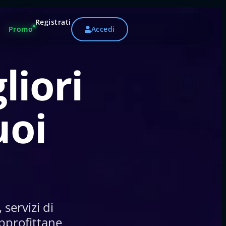
Registrati
Promo
Accedi
liori
uoi
 servizi di
approfittane