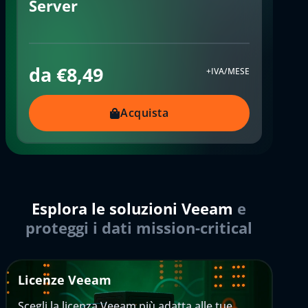
Server
da €8,49
+IVA/MESE
Acquista
Esplora le soluzioni Veeam
e
proteggi i dati mission-critical
Licenze Veeam
Scegli la licenza Veeam più adatta alle tue