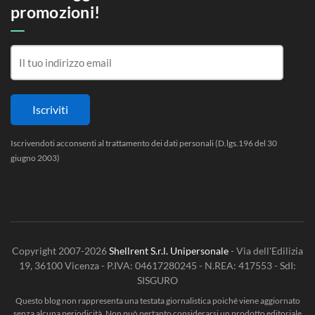
promozioni!
Iscrivendoti acconsenti al trattamento dei dati personali (D.lgs.196 del 30
giugno 2003)
Copyright 2007-2026
Shellrent S.r.l. Unipersonale
- Via dell'Edilizia
19, 36100 Vicenza - P.IVA: 04617280245 - N.REA: 417553 - SdI:
SISGURO
Questo blog non rappresenta una testata giornalistica poiché viene aggiornato
senza alcuna periodicità. Non può pertanto considerarsi un prodotto editoriale