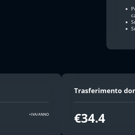
P
c
So
S
Trasferimento do
€34.4
+IVA/ANNO