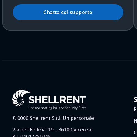
Chatta col supporto
R
©
0000
Shellrent S.r.l. Unipersonale
H
Via dell’Edilizia, 19 – 36100 Vicenza
C
P.I. 04617280245