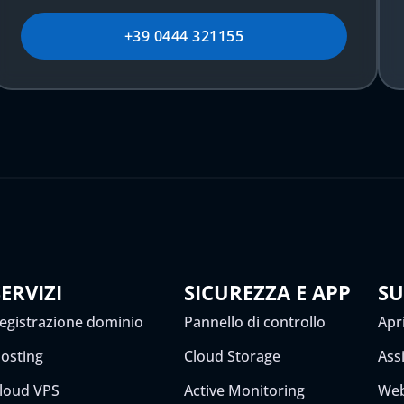
+39 0444 321155
SERVIZI
SICUREZZA E APP
S
egistrazione dominio
Pannello di controllo
Apri
osting
Cloud Storage
Ass
loud VPS
Active Monitoring
Web