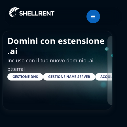
Domini con estensione
Regis
.ai
Incluso con il tuo nuovo dominio .ai
€19
otterrai
GESTIONE DNS
GESTIONE NAME SERVER
ACQUISTARE S
RESELLE