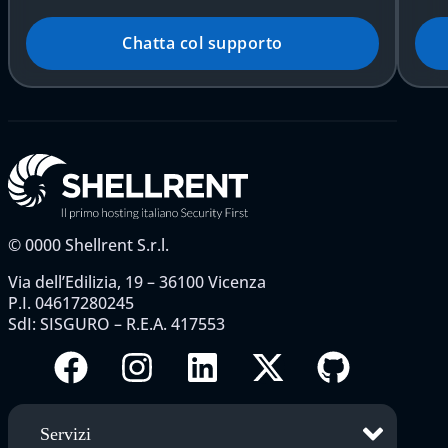
Chatta col supporto
©
0000
Shellrent S.r.l.
Via dell’Edilizia, 19 – 36100 Vicenza
P.I. 04617280245
SdI: SISGURO – R.E.A. 417553
Servizi