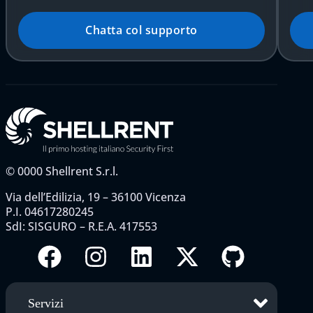
Chatta col supporto
©
0000
Shellrent S.r.l.
Via dell’Edilizia, 19 – 36100 Vicenza
P.I. 04617280245
SdI: SISGURO – R.E.A. 417553
Servizi