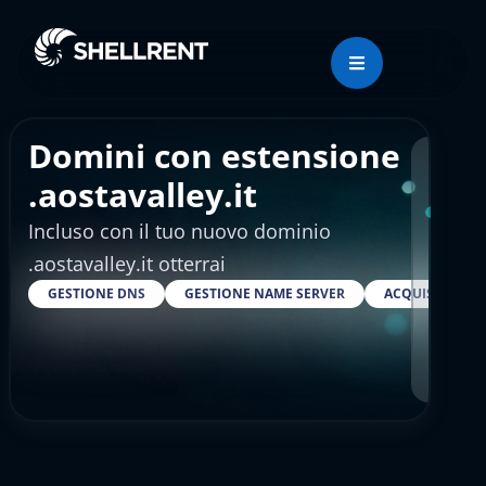
Domini con estensione
Regis
.aostavalley.it
Incluso con il tuo nuovo dominio
€4.
.aostavalley.it otterrai
GESTIONE DNS
GESTIONE NAME SERVER
ACQUISTARE S
RESELLER