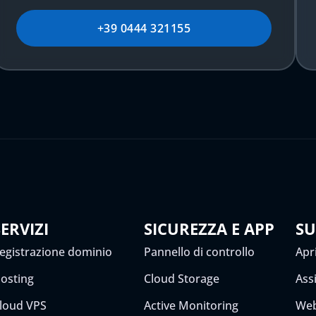
+39 0444 321155
SERVIZI
SICUREZZA E APP
S
egistrazione dominio
Pannello di controllo
Apri
osting
Cloud Storage
Ass
loud VPS
Active Monitoring
Web