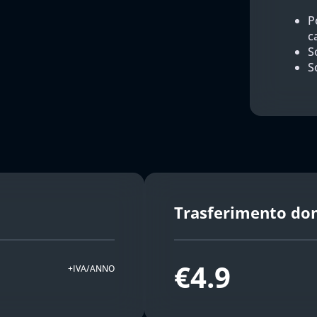
P
c
So
S
Trasferimento do
€4.9
+IVA/ANNO