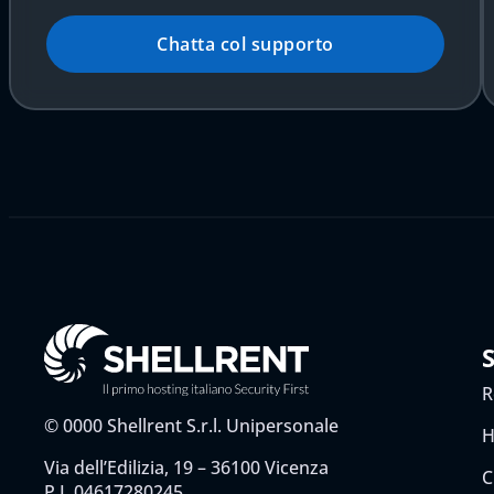
Chatta col supporto
R
©
0000
Shellrent S.r.l. Unipersonale
H
Via dell’Edilizia, 19 – 36100 Vicenza
C
P.I. 04617280245