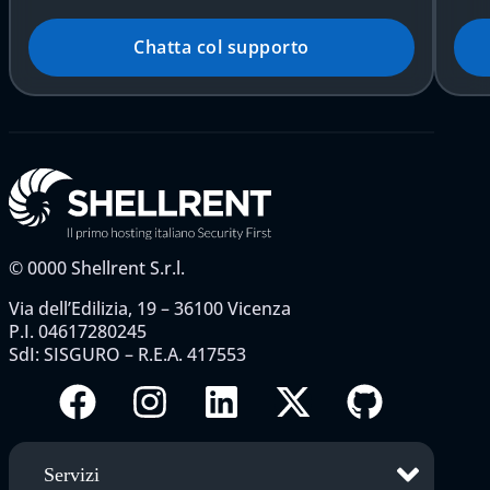
Chatta col supporto
©
0000
Shellrent S.r.l.
Via dell’Edilizia, 19 – 36100 Vicenza
P.I. 04617280245
SdI: SISGURO – R.E.A. 417553
Servizi