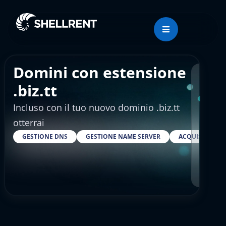
Domini con estensione
Regis
.biz.tt
Incluso con il tuo nuovo dominio .biz.tt
€25
otterrai
GESTIONE DNS
GESTIONE NAME SERVER
ACQUISTARE S
RESELLE