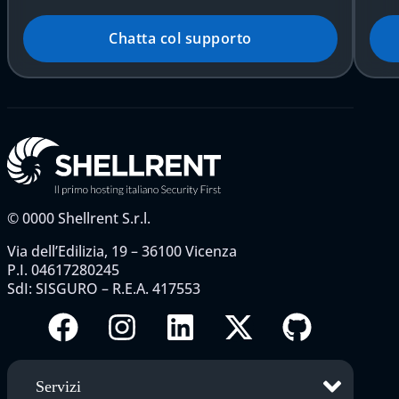
Chatta col supporto
©
0000
Shellrent S.r.l.
Via dell’Edilizia, 19 – 36100 Vicenza
P.I. 04617280245
SdI: SISGURO – R.E.A. 417553
Servizi