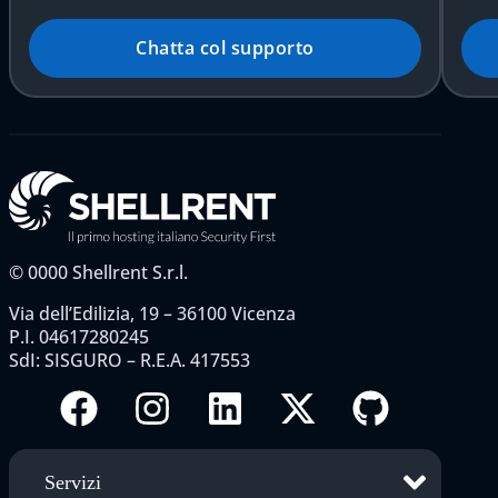
Chatta col supporto
©
0000
Shellrent S.r.l.
Via dell’Edilizia, 19 – 36100 Vicenza
P.I. 04617280245
SdI: SISGURO – R.E.A. 417553
Servizi