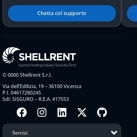
Chatta col supporto
©
0000
Shellrent S.r.l.
Via dell’Edilizia, 19 – 36100 Vicenza
P.I. 04617280245
SdI: SISGURO – R.E.A. 417553
Servizi