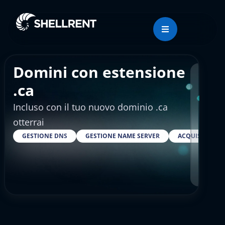
Domini con estensione
Regis
.ca
Incluso con il tuo nuovo dominio .ca
€10
otterrai
GESTIONE DNS
GESTIONE NAME SERVER
ACQUISTARE S
RESELLER