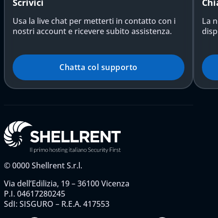
Scrivici
Chi
Usa la live chat per metterti in contatto con i
La n
nostri account e ricevere subito assistenza.
disp
Chatta col supporto
©
0000
Shellrent S.r.l.
Via dell’Edilizia, 19 – 36100 Vicenza
P.I. 04617280245
SdI: SISGURO – R.E.A. 417553