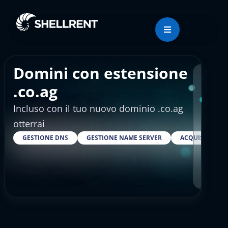
Domini con estensione
Regis
.co.ag
Incluso con il tuo nuovo dominio .co.ag
€11
otterrai
GESTIONE DNS
GESTIONE NAME SERVER
ACQUISTARE S
RESELLE