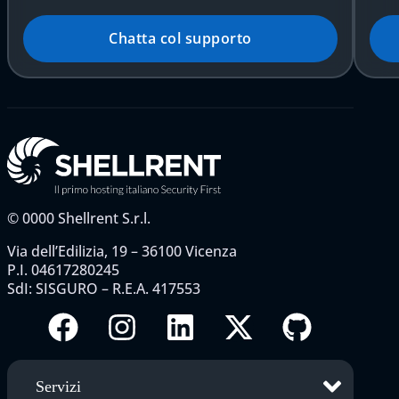
Chatta col supporto
©
0000
Shellrent S.r.l.
Via dell’Edilizia, 19 – 36100 Vicenza
P.I. 04617280245
SdI: SISGURO – R.E.A. 417553
Servizi