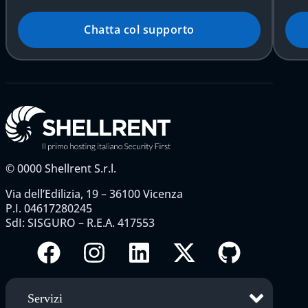
Chatta col supporto
©
0000
Shellrent S.r.l.
Via dell’Edilizia, 19 – 36100 Vicenza
P.I. 04617280245
SdI: SISGURO – R.E.A. 417553
Servizi