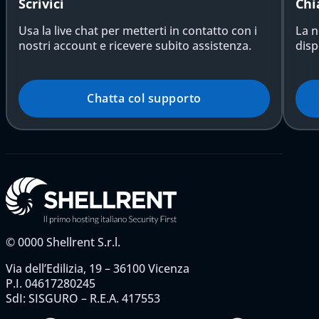
Scrivici
Chi
Usa la live chat per metterti in contatto con i
La n
nostri account e ricevere subito assistenza.
disp
Chatta col supporto
©
0000
Shellrent S.r.l.
Via dell’Edilizia, 19 – 36100 Vicenza
P.I. 04617280245
SdI: SISGURO – R.E.A. 417553