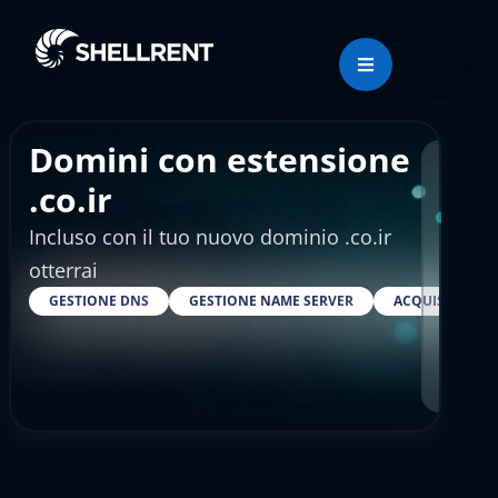
Domini con estensione
Regis
.co.ir
Incluso con il tuo nuovo dominio .co.ir
€11
otterrai
GESTIONE DNS
GESTIONE NAME SERVER
ACQUISTARE S
RESELLE