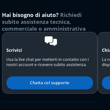
Hai bisogno di aiuto?
Richiedi
subito assistenza tecnica,
commerciale o amministrativa
Scrivici
Chi
Usa la live chat per metterti in contatto con i
La n
nostri account e ricevere subito assistenza.
disp
Chatta col supporto