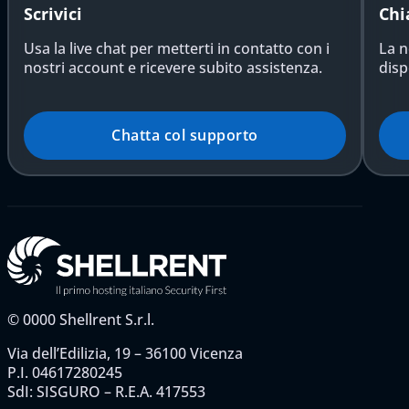
Scrivici
Chi
Usa la live chat per metterti in contatto con i
La n
nostri account e ricevere subito assistenza.
disp
Chatta col supporto
©
0000
Shellrent S.r.l.
Via dell’Edilizia, 19 – 36100 Vicenza
P.I. 04617280245
SdI: SISGURO – R.E.A. 417553