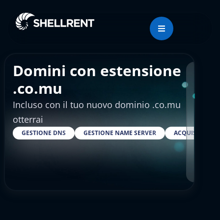
Domini con estensione
Regis
.co.mu
Incluso con il tuo nuovo dominio .co.mu
€97
otterrai
GESTIONE DNS
GESTIONE NAME SERVER
ACQUISTARE S
RESELLER