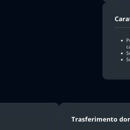
Cara
P
c
So
S
Trasferimento do