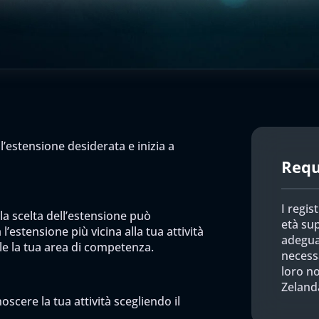
l’estensione desiderata e inizia a
Requi
I regis
 la scelta dell’estensione può
età sup
l’estensione più vicina alla tua attività
adegua
ile la tua area di competenza.
necess
loro n
Zeland
scere la tua attività scegliendo il