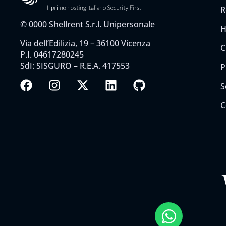
R
©
0000
Shellrent S.r.l. Unipersonale
H
Via dell’Edilizia, 19 – 36100 Vicenza
C
P.I. 04617280245
SdI: SISGURO – R.E.A. 417553
P
S
C