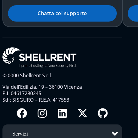
Chatta col supporto
©
0000
Shellrent S.r.l.
Via dell’Edilizia, 19 – 36100 Vicenza
P.I. 04617280245
SdI: SISGURO – R.E.A. 417553
Servizi