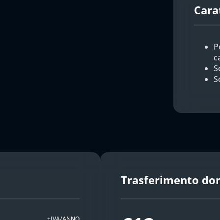
Cara
P
c
So
S
Trasferimento do
+IVA/ANNO