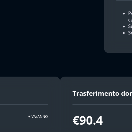
P
c
So
S
Trasferimento do
€90.4
+IVA/ANNO