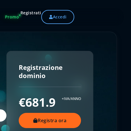
Registrati
Promo
Accedi
Registrazione
dominio
€681.9
+IVA/ANNO
Registra ora