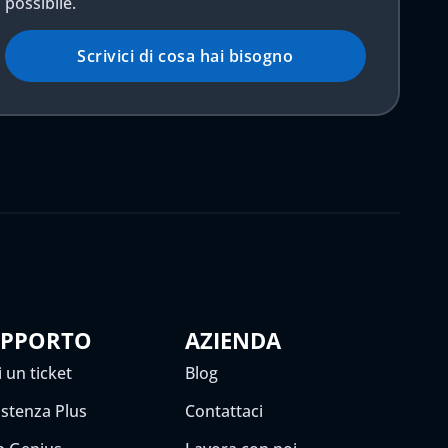
possibile.
Scrivici di cosa hai bisogno
UPPORTO
AZIENDA
 un ticket
Blog
istenza Plus
Contattaci