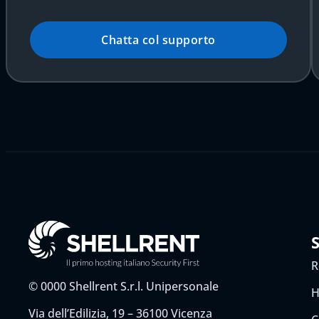
Chatta col supporto
R
©
0000
Shellrent S.r.l. Unipersonale
H
Via dell’Edilizia, 19 – 36100 Vicenza