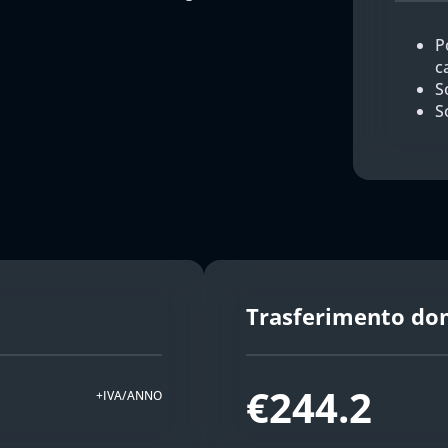
P
c
So
S
Trasferimento do
€244.2
+IVA/ANNO