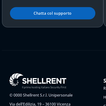
Chatta col supporto
R
©
0000
Shellrent S.r.l. Unipersonale
H
Via dell’Edilizia, 19 – 36100 Vicenza