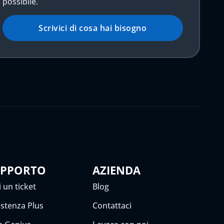
possibile.
Scrivici di cosa hai bisogno
UPPORTO
AZIENDA
 un ticket
Blog
istenza Plus
Contattaci