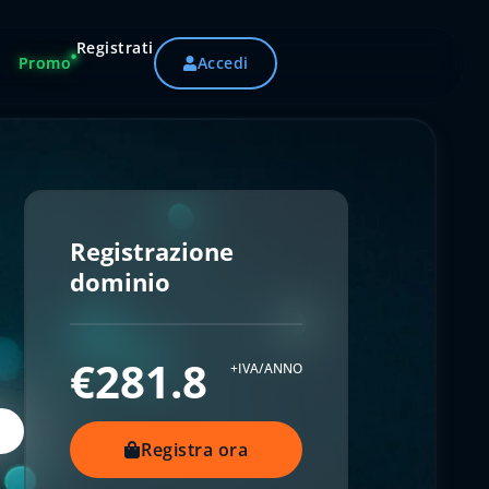
Registrati
Promo
Accedi
Registrazione
dominio
€281.8
+IVA/ANNO
Registra ora