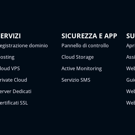
SERVIZI
SICUREZZA E APP
S
egistrazione dominio
Pannello di controllo
Apri
osting
Cloud Storage
Ass
loud VPS
Active Monitoring
Web
rivate Cloud
Servizio SMS
Gui
erver Dedicati
Web
ertificati SSL
Web