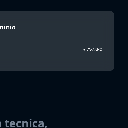
minio
+IVA/ANNO
 tecnica,