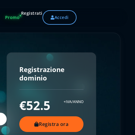
Registrati
Promo
Accedi
Registrazione
dominio
€52.5
+IVA/ANNO
Registra ora