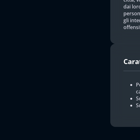
dai lor
person
gli int
offensi
Cara
P
c
So
S