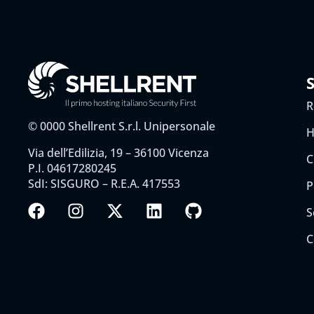
R
©
0000
Shellrent S.r.l. Unipersonale
H
Via dell’Edilizia, 19 – 36100 Vicenza
C
P.I. 04617280245
SdI: SISGURO – R.E.A. 417553
P
S
C