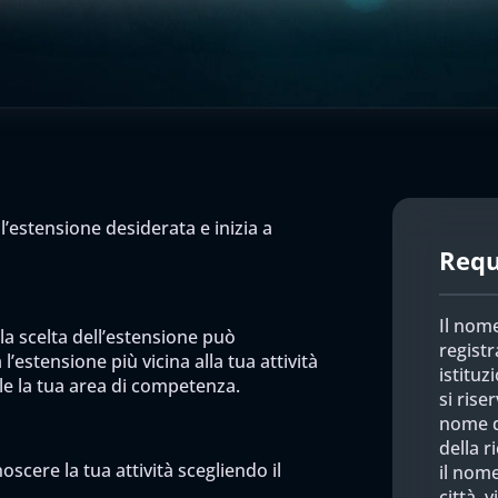
l’estensione desiderata e inizia a
Requi
Il nome
 la scelta dell’estensione può
registr
l’estensione più vicina alla tua attività
istituz
ile la tua area di competenza.
si rise
nome d
della r
scere la tua attività scegliendo il
il nome
città, 