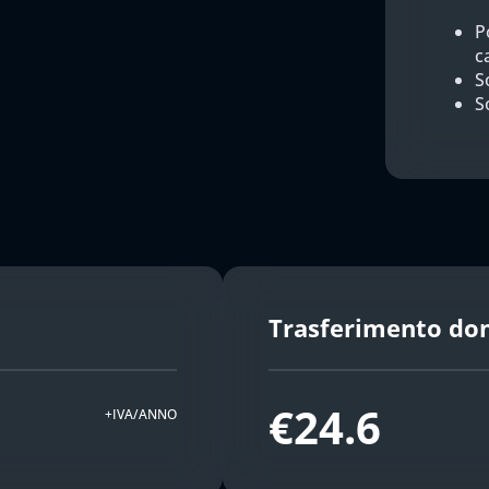
P
c
So
S
Trasferimento do
€24.6
+IVA/ANNO