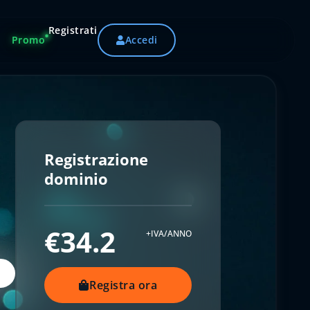
Registrati
Promo
Accedi
Registrazione
dominio
€34.2
+IVA/ANNO
Registra ora