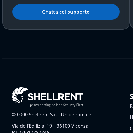
Chatta col supporto
R
©
0000
Shellrent S.r.l. Unipersonale
H
Via dell’Edilizia, 19 – 36100 Vicenza
C
P.I. 04617280245