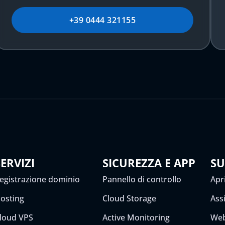
+39 0444 321155
SERVIZI
SICUREZZA E APP
S
egistrazione dominio
Pannello di controllo
Apri
osting
Cloud Storage
Ass
loud VPS
Active Monitoring
Web