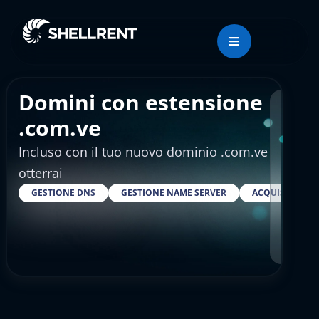
Domini con estensione
Regis
.com.ve
Incluso con il tuo nuovo dominio .com.ve
€91
otterrai
GESTIONE DNS
GESTIONE NAME SERVER
ACQUISTARE S
RESELLER