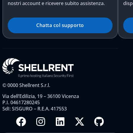
nostri account e ricevere subito assistenza.
disp
Chatta col supporto
©
0000
Shellrent S.r.l.
Via dell’Edilizia, 19 – 36100 Vicenza
P.I. 04617280245
SdI: SISGURO – R.E.A. 417553