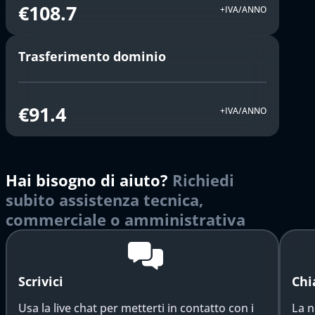
€108.7
+IVA/ANNO
Trasferimento dominio
€91.4
+IVA/ANNO
Hai bisogno di aiuto?
Richiedi
subito assistenza tecnica,
commerciale o amministrativa
Scrivici
Chi
Usa la live chat per metterti in contatto con i
La n