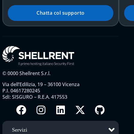
Chatta col supporto
©
0000
Shellrent S.r.l.
Via dell’Edilizia, 19 – 36100 Vicenza
P.I. 04617280245
SdI: SISGURO – R.E.A. 417553
Servizi