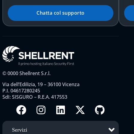
Chatta col supporto
©
0000
Shellrent S.r.l.
Via dell’Edilizia, 19 – 36100 Vicenza
P.I. 04617280245
SdI: SISGURO – R.E.A. 417553
Servizi