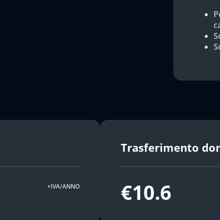
P
c
So
S
Trasferimento do
€10.6
+IVA/ANNO