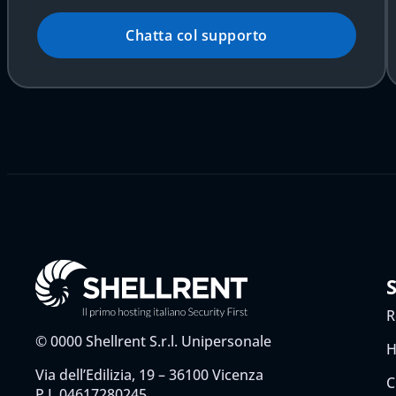
Chatta col supporto
R
©
0000
Shellrent S.r.l. Unipersonale
H
Via dell’Edilizia, 19 – 36100 Vicenza
C
P.I. 04617280245