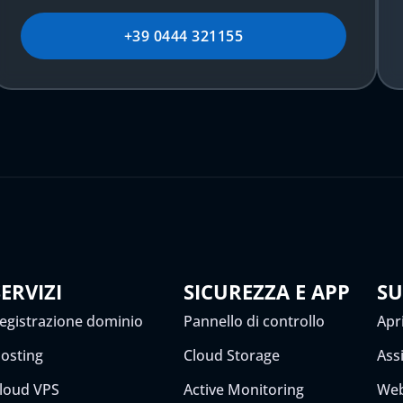
+39 0444 321155
SERVIZI
SICUREZZA E APP
S
egistrazione dominio
Pannello di controllo
Apri
osting
Cloud Storage
Ass
loud VPS
Active Monitoring
Web