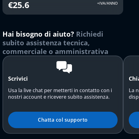
€25.6
+IVA/ANNO
Hai bisogno di aiuto?
Richiedi
subito assistenza tecnica,
commerciale o amministrativa
Scrivici
Chi
Usa la live chat per metterti in contatto con i
La n
nostri account e ricevere subito assistenza.
disp
Chatta col supporto