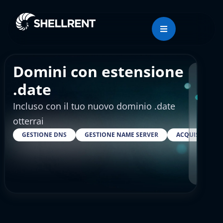
Domini con estensione
Regis
.date
Incluso con il tuo nuovo dominio .date
€23
otterrai
GESTIONE DNS
GESTIONE NAME SERVER
ACQUISTARE S
RESELLER