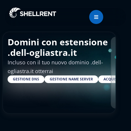
Domini con estensione
Regis
.dell-ogliastra.it
Incluso con il tuo nuovo dominio .dell-
€4.
ogliastra.it otterrai
GESTIONE DNS
GESTIONE NAME SERVER
ACQUISTARE S
RESELLER