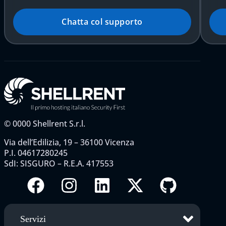
Chatta col supporto
©
0000
Shellrent S.r.l.
Via dell’Edilizia, 19 – 36100 Vicenza
P.I. 04617280245
SdI: SISGURO – R.E.A. 417553
Servizi