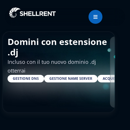
Domini con estensione
Regis
.dj
Incluso con il tuo nuovo dominio .dj
€15
otterrai
GESTIONE DNS
GESTIONE NAME SERVER
ACQUISTARE S
RESELLE