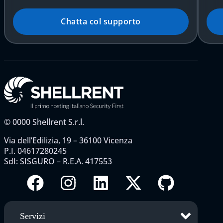
Chatta col supporto
©
0000
Shellrent S.r.l.
Via dell’Edilizia, 19 – 36100 Vicenza
P.I. 04617280245
SdI: SISGURO – R.E.A. 417553
Servizi