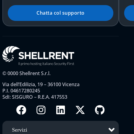
Chatta col supporto
©
0000
Shellrent S.r.l.
Via dell’Edilizia, 19 – 36100 Vicenza
P.I. 04617280245
SdI: SISGURO – R.E.A. 417553
Servizi