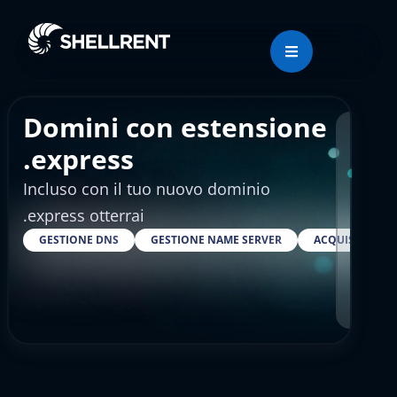
Domini con estensione
Regis
.express
Incluso con il tuo nuovo dominio
€36
.express otterrai
GESTIONE DNS
GESTIONE NAME SERVER
ACQUISTARE S
RESELLER