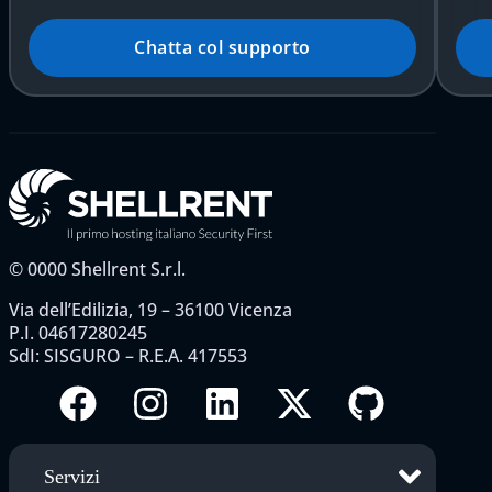
Chatta col supporto
©
0000
Shellrent S.r.l.
Via dell’Edilizia, 19 – 36100 Vicenza
P.I. 04617280245
SdI: SISGURO – R.E.A. 417553
Servizi