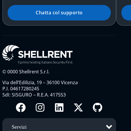
Chatta col supporto
©
0000
Shellrent S.r.l.
Via dell’Edilizia, 19 – 36100 Vicenza
P.I. 04617280245
SdI: SISGURO – R.E.A. 417553
Servizi