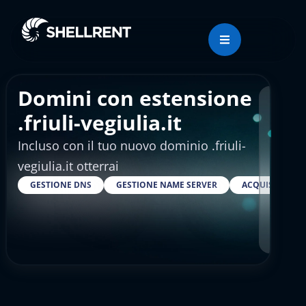
Domini con estensione
Regis
.friuli-vegiulia.it
Incluso con il tuo nuovo dominio .friuli-
€4.
vegiulia.it otterrai
GESTIONE DNS
GESTIONE NAME SERVER
ACQUISTARE S
RESELLER