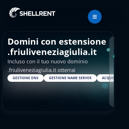
Domini con estensione
Regis
.friuliveneziagiulia.it
Incluso con il tuo nuovo dominio
€4.
.friuliveneziagiulia.it otterrai
GESTIONE DNS
GESTIONE NAME SERVER
ACQUISTARE S
RESELLER