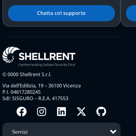
Chatta col supporto
©
0000
Shellrent S.r.l.
Via dell’Edilizia, 19 – 36100 Vicenza
P.I. 04617280245
SdI: SISGURO – R.E.A. 417553
Servizi