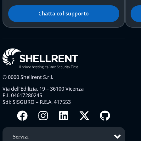
Chatta col supporto
©
0000
Shellrent S.r.l.
Via dell’Edilizia, 19 – 36100 Vicenza
P.I. 04617280245
SdI: SISGURO – R.E.A. 417553
Servizi