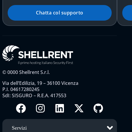
Chatta col supporto
©
0000
Shellrent S.r.l.
Via dell’Edilizia, 19 – 36100 Vicenza
P.I. 04617280245
SdI: SISGURO – R.E.A. 417553
Servizi