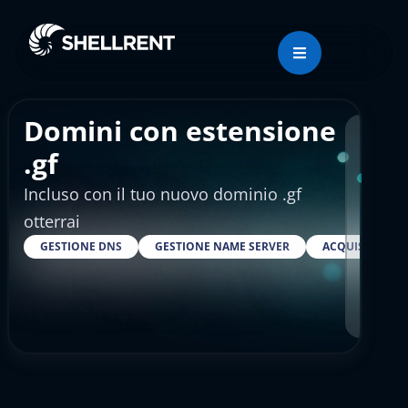
Domini con estensione
Regis
.gf
Incluso con il tuo nuovo dominio .gf
€16
otterrai
GESTIONE DNS
GESTIONE NAME SERVER
ACQUISTARE S
RESELLE