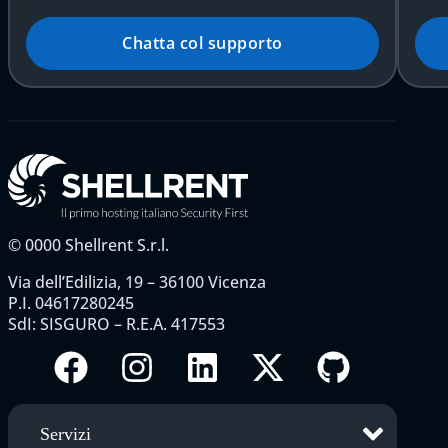
Chatta col supporto
©
0000
Shellrent S.r.l.
Via dell’Edilizia, 19 – 36100 Vicenza
P.I. 04617280245
SdI: SISGURO – R.E.A. 417553
Servizi