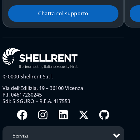
Chatta col supporto
©
0000
Shellrent S.r.l.
Via dell’Edilizia, 19 – 36100 Vicenza
P.I. 04617280245
SdI: SISGURO – R.E.A. 417553
Servizi