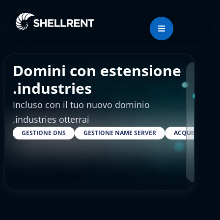
Domini con estensione
Regis
.industries
Incluso con il tuo nuovo dominio
€18
.industries otterrai
GESTIONE DNS
GESTIONE NAME SERVER
ACQUISTARE S
RESELLER