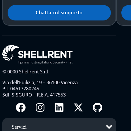
Chatta col supporto
©
0000
Shellrent S.r.l.
Via dell’Edilizia, 19 – 36100 Vicenza
P.I. 04617280245
SdI: SISGURO – R.E.A. 417553
Servizi