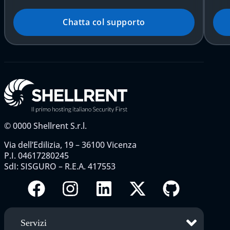
Chatta col supporto
©
0000
Shellrent S.r.l.
Via dell’Edilizia, 19 – 36100 Vicenza
P.I. 04617280245
SdI: SISGURO – R.E.A. 417553
Servizi