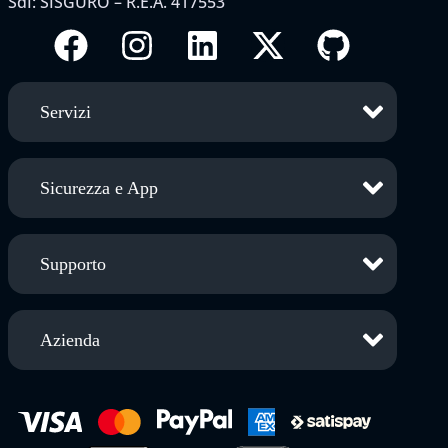
SdI: SISGURO – R.E.A. 417553
Servizi
Sicurezza e App
Supporto
Azienda