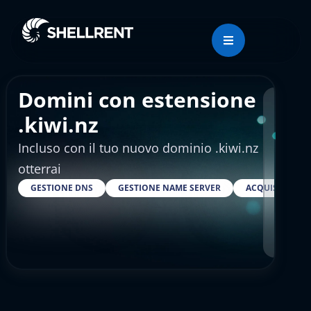
Domini con estensione
Regis
.kiwi.nz
Incluso con il tuo nuovo dominio .kiwi.nz
€51
otterrai
GESTIONE DNS
GESTIONE NAME SERVER
ACQUISTARE S
RESELLER