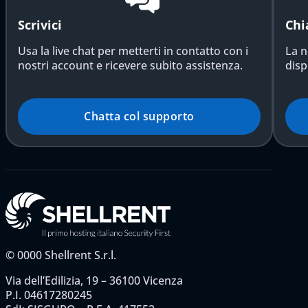
Scrivici
Chi
Usa la live chat per metterti in contatto con i
La n
nostri account e ricevere subito assistenza.
disp
Chatta col supporto
©
0000
Shellrent S.r.l.
Via dell’Edilizia, 19 – 36100 Vicenza
P.I. 04617280245