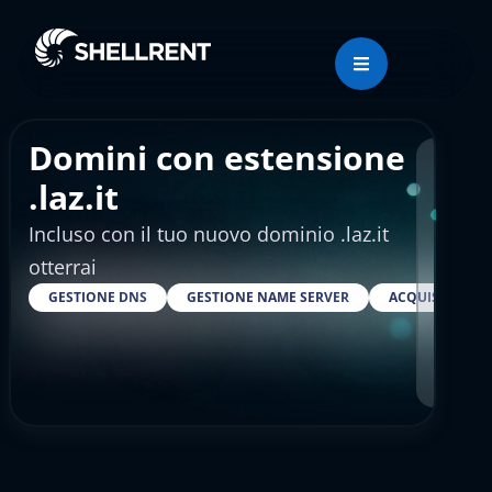
Domini con estensione
Regis
.laz.it
Incluso con il tuo nuovo dominio .laz.it
€4.
otterrai
GESTIONE DNS
GESTIONE NAME SERVER
ACQUISTARE S
RESELLER