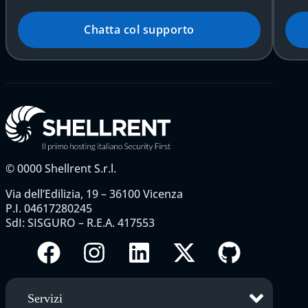
Chatta col supporto
©
0000
Shellrent S.r.l.
Via dell’Edilizia, 19 – 36100 Vicenza
P.I. 04617280245
SdI: SISGURO – R.E.A. 417553
Servizi