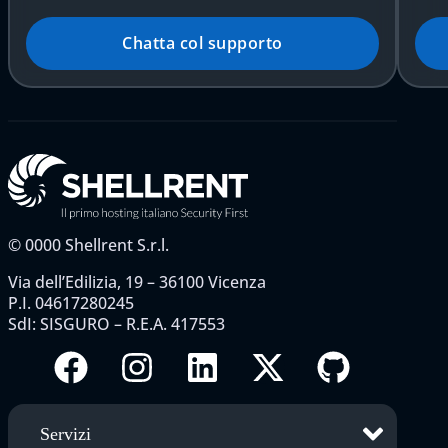
Chatta col supporto
©
0000
Shellrent S.r.l.
Via dell’Edilizia, 19 – 36100 Vicenza
P.I. 04617280245
SdI: SISGURO – R.E.A. 417553
Servizi