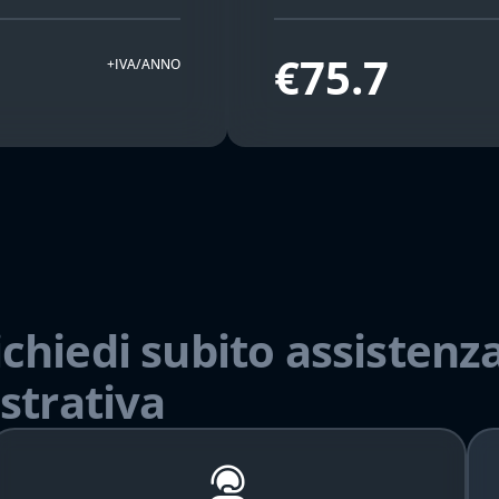
€75.7
+IVA/ANNO
ichiedi subito assistenza
strativa