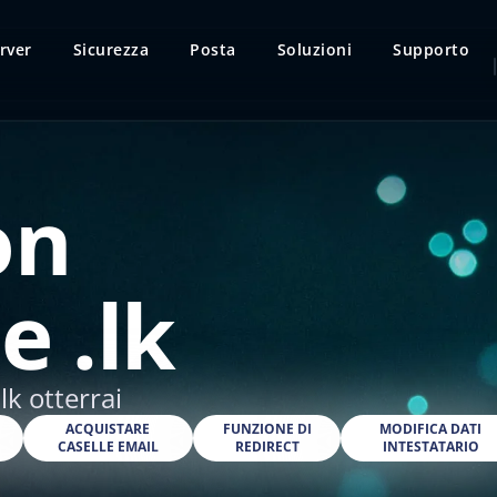
rver
Sicurezza
Posta
Soluzioni
Supporto
on
e .lk
lk otterrai
O
ACQUISTARE
FUNZIONE DI
MODIFICA DATI
CASELLE EMAIL
REDIRECT
INTESTATARIO