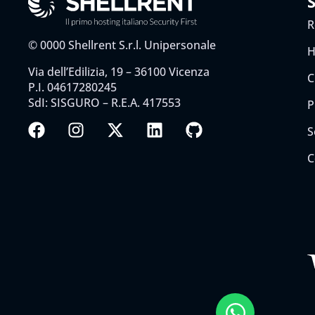
R
©
0000
Shellrent S.r.l. Unipersonale
H
Via dell’Edilizia, 19 – 36100 Vicenza
C
P.I. 04617280245
SdI: SISGURO – R.E.A. 417553
P
S
C