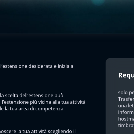
l’estensione desiderata e inizia a
Requi
solo p
 la scelta dell’estensione può
Trasfer
l’estensione più vicina alla tua attività
una let
ile la tua area di competenza.
informa
hostma
timbrat
scere la tua attività scegliendo il