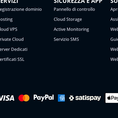
SERVIZI
SICUREZZA E APP
S
egistrazione dominio
Pannello di controllo
Apri
osting
Cloud Storage
Ass
loud VPS
Active Monitoring
Web
rivate Cloud
Servizio SMS
Gui
erver Dedicati
Web
ertificati SSL
Web