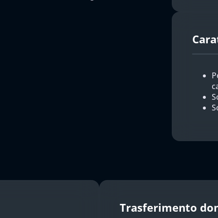
Cara
P
c
So
S
Trasferimento do