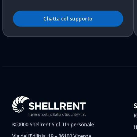
Chatta col supporto
R
©
0000
Shellrent S.r.l. Unipersonale
H
Via dell’Edilizia, 19 – 36100 Vicenza