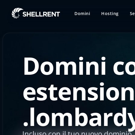
Domini
Hosting
Se
Domini c
estensio
.lombardy
Incluso con il tuo nuovo dominio .