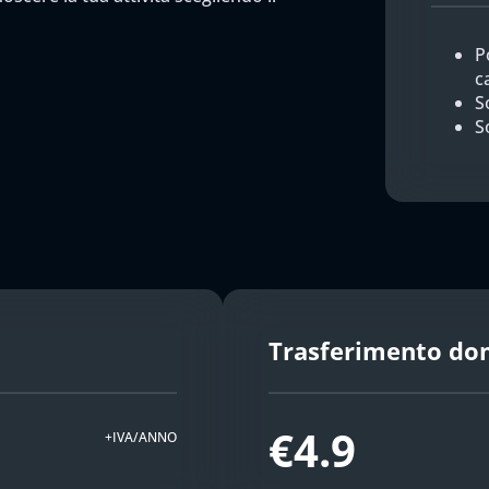
P
c
So
S
Trasferimento do
€4.9
+IVA/ANNO