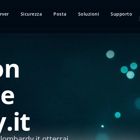
rver
Sicurezza
Posta
Soluzioni
Supporto
on
ne
.it
lombardy.it otterrai