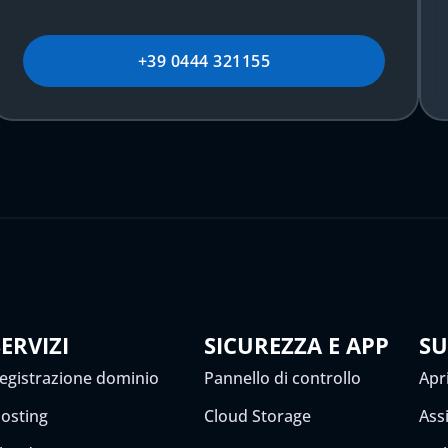
+39 0444 321155
SERVIZI
SICUREZZA E APP
S
egistrazione dominio
Pannello di controllo
Apri
osting
Cloud Storage
Ass