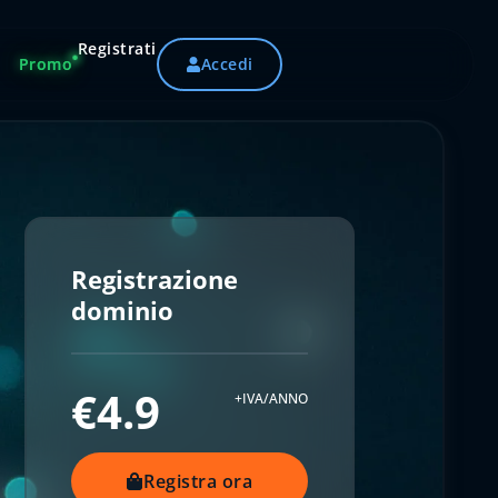
Registrati
Promo
Accedi
Registrazione
dominio
€4.9
+IVA/ANNO
Registra ora