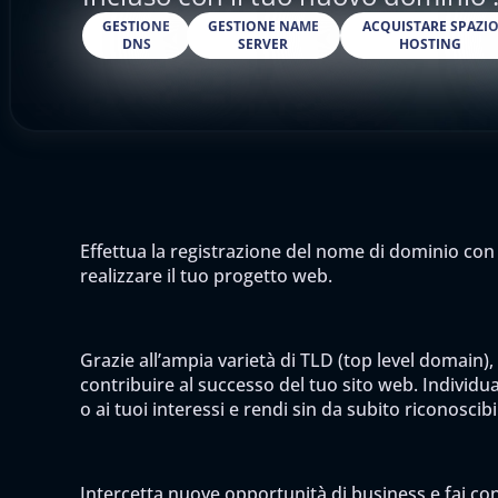
GESTIONE
GESTIONE NAME
ACQUISTARE SPAZI
DNS
SERVER
HOSTING
Effettua la registrazione del nome di dominio con 
realizzare il tuo progetto web.
Grazie all’ampia varietà di TLD (top level domain),
contribuire al successo del tuo sito web. Individua 
o ai tuoi interessi e rendi sin da subito riconoscib
Intercetta nuove opportunità di business e fai cono