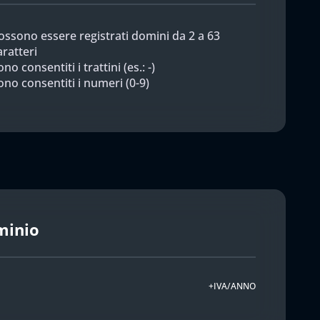
ossono essere registrati domini da 2 a 63
aratteri
no consentiti i trattini (es.: -)
ono consentiti i numeri (0-9)
minio
+IVA/ANNO