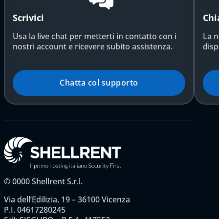
Scrivici
Chi
Usa la live chat per metterti in contatto con i
La n
nostri account e ricevere subito assistenza.
disp
Chatta col supporto
©
0000
Shellrent S.r.l.
Via dell’Edilizia, 19 – 36100 Vicenza
P.I. 04617280245