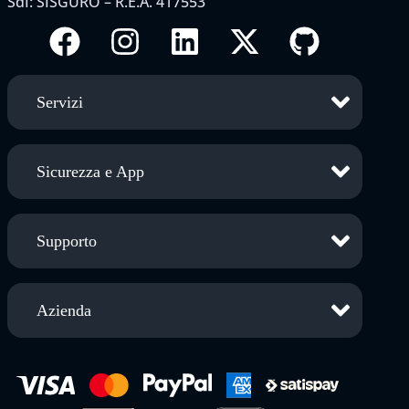
SdI: SISGURO – R.E.A. 417553
Servizi
Sicurezza e App
Supporto
Azienda