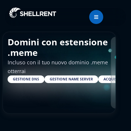
Domini con estensione
Regis
.meme
Incluso con il tuo nuovo dominio .meme
€24
otterrai
GESTIONE DNS
GESTIONE NAME SERVER
ACQUISTARE S
RESELLER