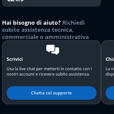
Hai bisogno di aiuto?
Richiedi
subito assistenza tecnica,
commerciale o amministrativa
Scrivici
Chi
Usa la live chat per metterti in contatto con i
La n
nostri account e ricevere subito assistenza.
disp
Chatta col supporto