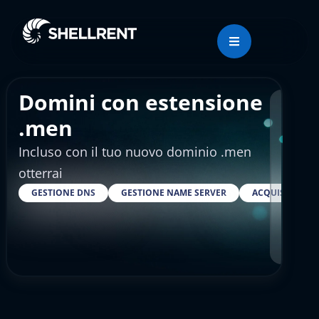
Domini con estensione
Regis
.men
Incluso con il tuo nuovo dominio .men
€25
otterrai
GESTIONE DNS
GESTIONE NAME SERVER
ACQUISTARE S
RESELLER