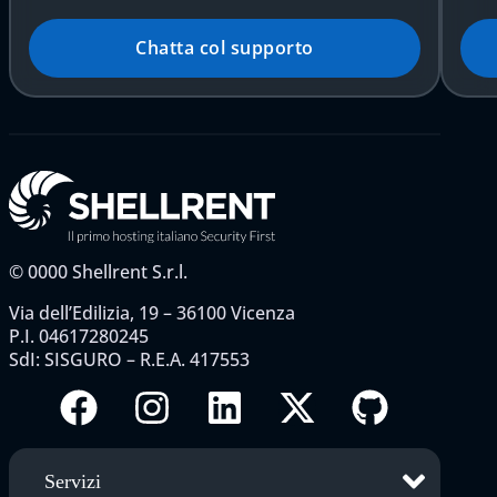
Chatta col supporto
©
0000
Shellrent S.r.l.
Via dell’Edilizia, 19 – 36100 Vicenza
P.I. 04617280245
SdI: SISGURO – R.E.A. 417553
Servizi